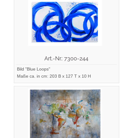
Art.-Nr.: 7300-244
Bild "Blue Loops"
Maße ca. in cm: 203 B x 127 T x 10 H