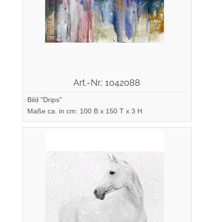
Art.-Nr.: 1042088
Bild "Drips"
Maße ca. in cm: 100 B x 150 T x 3 H