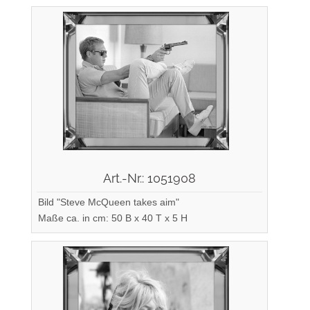
Art.-Nr.: 1051908
Bild "Steve McQueen takes aim"
Maße ca. in cm: 50 B x 40 T x 5 H