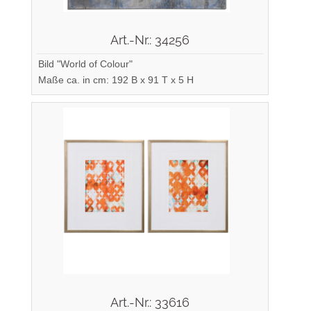
Art.-Nr.: 34256
Bild "World of Colour"
Maße ca. in cm: 192 B x 91 T x 5 H
Art.-Nr.: 33616